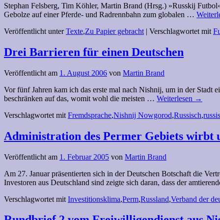
Stephan Felsberg, Tim Köhler, Martin Brand (Hrsg.) »Russkij Futbol« 
Gebolze auf einer Pferde- und Radrennbahn zum globalen …
Weiter
Veröffentlicht unter
Texte
,
Zu Papier gebracht
|
Verschlagwortet mit
Fu
Drei Barrieren für einen Deutschen
Veröffentlicht am
1. August 2006
von
Martin Brand
Vor fünf Jahren kam ich das erste mal nach Nishnij, um in der Stadt 
beschränken auf das, womit wohl die meisten …
Weiterlesen
→
Verschlagwortet mit
Fremdsprache
,
Nishnij Nowgorod
,
Russisch
,
russi
Administration des Permer Gebiets wirbt 
Veröffentlicht am
1. Februar 2005
von
Martin Brand
Am 27. Januar präsentierten sich in der Deutschen Botschaft die Ver
Investoren aus Deutschland sind zeigte sich daran, dass der amtier
Verschlagwortet mit
Investitionsklima
,
Perm
,
Russland
,
Verband der deu
Rundbrief 2 vom Freiwilligendienst aus N