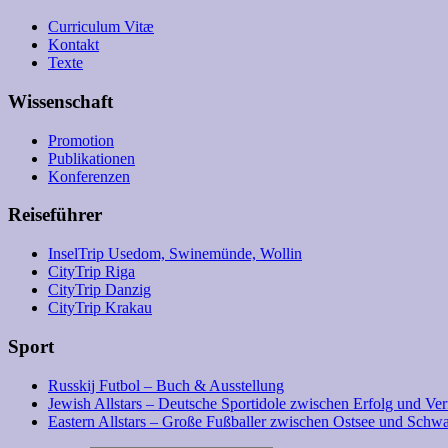
Curriculum Vitæ
Kontakt
Texte
Wissenschaft
Promotion
Publikationen
Konferenzen
Reiseführer
InselTrip Usedom, Swinemünde, Wollin
CityTrip Riga
CityTrip Danzig
CityTrip Krakau
Sport
Russkij Futbol – Buch & Ausstellung
Jewish Allstars – Deutsche Sportidole zwischen Erfolg und Ve
Eastern Allstars – Große Fußballer zwischen Ostsee und Sch