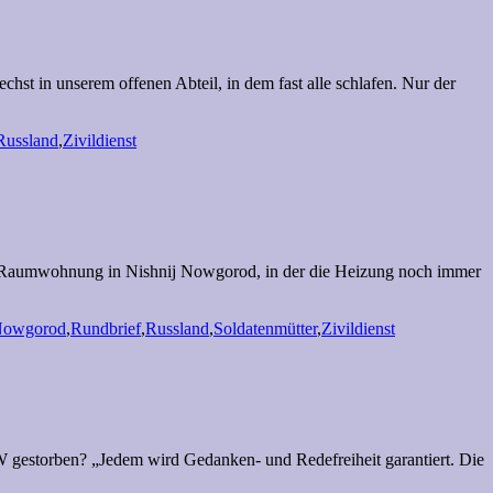
st in unserem offenen Abteil, in dem fast alle schlafen. Nur der
Russland
,
Zivildienst
er 2-Raumwohnung in Nishnij Nowgorod, in der die Heizung noch immer
 Nowgorod
,
Rundbrief
,
Russland
,
Soldatenmütter
,
Zivildienst
NTW gestorben? „Jedem wird Gedanken- und Redefreiheit garantiert. Die