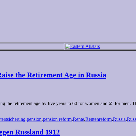
Raise the Retirement Age in Russia
ing the retirement age by five years to 60 for women and 65 for men. 
terssicherung
,
pension
,
pension reform
,
Rente
,
Rentenreform
,
Russia
,
Russ
gegen Russland 1912