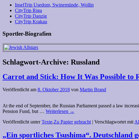
InselTrip Usedom, Swinemünde, Wollin
CityTrip Riga
CityTrip Danzig
CityTrip Krakau
Sportler-Biografien
Schlagwort-Archive:
Russland
Carrot and Stick: How It Was Possible to 
Veröffentlicht am
8. Oktober 2018
von
Martin Brand
At the end of September, the Russian Parliament passed a law increas
Pension Fund, but …
Weiterlesen
→
Veröffentlicht unter
Texte
,
Zu Papier gebracht
|
Verschlagwortet mit
Al
„Ein sportliches Tsushima“. Deutschland 