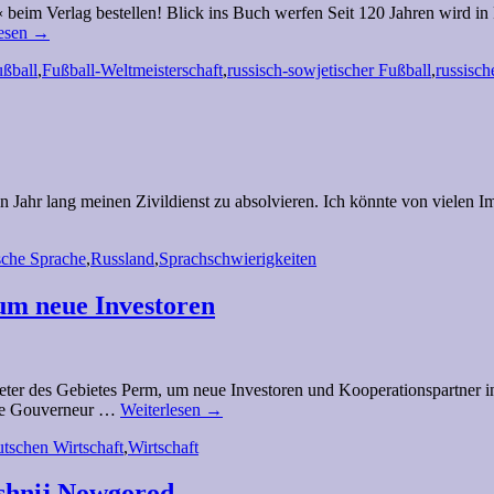
beim Verlag bestellen! Blick ins Buch werfen Seit 120 Jahren wird in R
lesen
→
ßball
,
Fußball-Weltmeisterschaft
,
russisch-sowjetischer Fußball
,
russisch
ein Jahr lang meinen Zivildienst zu absolvieren. Ich könnte von vielen
sche Sprache
,
Russland
,
Sprachschwierigkeiten
um neue Investoren
treter des Gebietes Perm, um neue Investoren und Kooperationspartner 
ende Gouverneur …
Weiterlesen
→
tschen Wirtschaft
,
Wirtschaft
ishnij Nowgorod