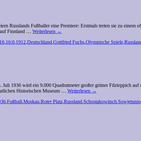
ern Russlands Fußballer eine Premiere: Erstmals treten sie zu einem o
ch auf Finnland …
Weiterlesen
→
16
,
16:0
,
1912
,
Deutschland
,
Gottfried Fuchs
,
Olympische Spiele
,
Russlan
6. Juli 1936 wird ein 9.000 Quadratmeter großer grüner Filzteppich a
aatlichen Historischen Museum …
Weiterlesen
→
936
,
Fußball
,
Moskau
,
Roter Platz
,
Russland
,
Schostakowitsch
,
Sowjetunio