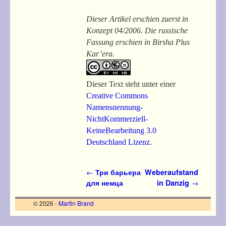
Dieser Artikel erschien zuerst in
Konzept 04/2006. Die russische
Fassung erschien in Birsha Plus
Kar’era.
Dieser Text steht unter einer
Creative Commons
Namensnennung-
NichtKommerziell-
KeineBearbeitung 3.0
Deutschland Lizenz
.
Artikelnavigation
←
Три барьера
Weberaufstand
для немца
in Danzig
→
© 2026 -
Martin Brand