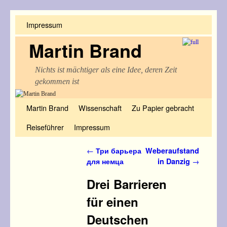
Impressum
Martin Brand
Nichts ist mächtiger als eine Idee, deren Zeit
gekommen ist
Zum Inhalt wechseln
Zum sekundären Inhalt wechseln
Martin Brand
Wissenschaft
Zu Papier gebracht
Reiseführer
Impressum
Artikelnavigation
←
Три барьера
Weberaufstand
для немца
in Danzig
→
Drei Barrieren
für einen
Deutschen