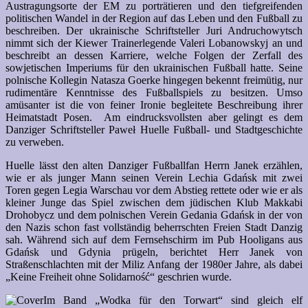
Austragungsorte der EM zu porträtieren und den tiefgreifenden
politischen Wandel in der Region auf das Leben und den Fußball zu
beschreiben. Der ukrainische Schriftsteller Juri Andruchowytsch
nimmt sich der Kiewer Trainerlegende Valeri Lobanowskyj an und
beschreibt an dessen Karriere, welche Folgen der Zerfall des
sowjetischen Imperiums für den ukrainischen Fußball hatte. Seine
polnische Kollegin Natasza Goerke hingegen bekennt freimütig, nur
rudimentäre Kenntnisse des Fußballspiels zu besitzen. Umso
amüsanter ist die von feiner Ironie begleitete Beschreibung ihrer
Heimatstadt Posen. Am eindrucksvollsten aber gelingt es dem
Danziger Schriftsteller Paweł Huelle Fußball- und Stadtgeschichte
zu verweben.
Huelle lässt den alten Danziger Fußballfan Herrn Janek erzählen,
wie er als junger Mann seinen Verein Lechia Gdańsk mit zwei
Toren gegen Legia Warschau vor dem Abstieg rettete oder wie er als
kleiner Junge das Spiel zwischen dem jüdischen Klub Makkabi
Drohobycz und dem polnischen Verein Gedania Gdańsk in der von
den Nazis schon fast vollständig beherrschten Freien Stadt Danzig
sah. Während sich auf dem Fernsehschirm im Pub Hooligans aus
Gdańsk und Gdynia prügeln, berichtet Herr Janek von
Straßenschlachten mit der Miliz Anfang der 1980er Jahre, als dabei
„Keine Freiheit ohne Solidarność“ geschrien wurde.
Im Band „Wodka für den Torwart“ sind gleich elf