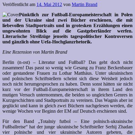
Veröffentlicht am
14. Mai 2012
von
Martin Brand
Pünktlich zur Fußball-Europameisterschaft in Polen
und der Ukraine sind zwei Bücher erschienen, die mit
liebevollen Stadtportraits und in grotesken Erzählungen einen
ungewohnten Blick auf die Gastgeberländer werfen.
Literarische Streifzüge jenseits tagespolitischer Kontroversen
und gänzlich ohne Uefa-Hochglanzrhetorik.
Eine Rezension von Martin Brand
Berlin (n-ost) – Literatur und Fußball? Das geht doch nicht
zusammen! Das passt so wenig wie Gesang zu Franz Beckenbauer
oder gestandene Frauen zu Lothar Matthäus. Unter ukrainischen
und polnischen Schriftstellern scheint sich diese Weisheit jedoch
noch nicht herumgesprochen zu haben. Denn sonst hätten sie nicht
kurz vor der Fußball-Europameisterschaft in ihrem Land den
mutigen Versuch unternommen, die beiden so ungleichen Genres in
Kurzgeschichten und Stadtportraits zu vereinen. Das Wagnis aber ist
geglückt und kann in gleich zwei Büchern nachgelesen werden, die
wenige Wochen vor Beginn der EM auf Deutsch erschienen sind.
Für den Band „Totalniy futbol – Eine polnisch-ukrainische
Fußballreise“ hat der junge ukrainische Schriftsteller Serhij Zhadan
vier polnische und vier ukrainische Autoren gebeten, die