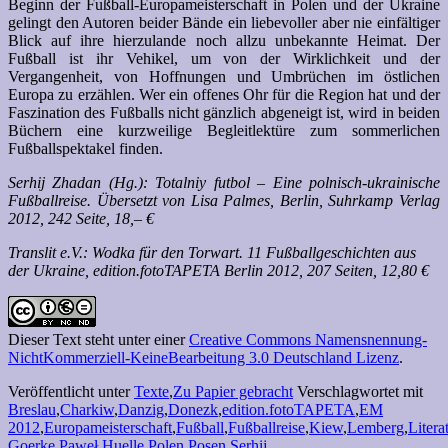
Beginn der Fußball-Europameisterschaft in Polen und der Ukraine
gelingt den Autoren beider Bände ein liebevoller aber nie einfältiger
Blick auf ihre hierzulande noch allzu unbekannte Heimat. Der
Fußball ist ihr Vehikel, um von der Wirklichkeit und der
Vergangenheit, von Hoffnungen und Umbrüchen im östlichen
Europa zu erzählen. Wer ein offenes Ohr für die Region hat und der
Faszination des Fußballs nicht gänzlich abgeneigt ist, wird in beiden
Büchern eine kurzweilige Begleitlektüre zum sommerlichen
Fußballspektakel finden.
Serhij Zhadan (Hg.): Totalniy futbol – Eine polnisch-ukrainische
Fußballreise. Übersetzt von Lisa Palmes, Berlin, Suhrkamp Verlag
2012, 242 Seite, 18,– €
Translit e.V.: Wodka für den Torwart. 11 Fußballgeschichten aus
der Ukraine, edition.fotoTAPETA Berlin 2012, 207 Seiten, 12,80 €
Dieser Text steht unter einer
Creative Commons Namensnennung-
NichtKommerziell-KeineBearbeitung 3.0 Deutschland Lizenz
.
Veröffentlicht unter
Texte
,
Zu Papier gebracht
Verschlagwortet mit
Breslau
,
Charkiw
,
Danzig
,
Donezk
,
edition.fotoTAPETA
,
EM
2012
,
Europameisterschaft
,
Fußball
,
Fußballreise
,
Kiew
,
Lemberg
,
Litera
Goerke
,
Paweł Huelle
,
Polen
,
Posen
,
Serhij