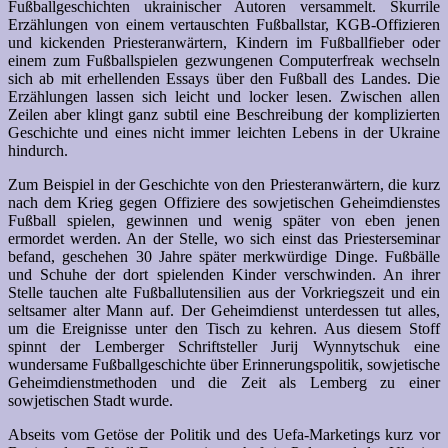
Fußballgeschichten ukrainischer Autoren versammelt. Skurrile
Erzählungen von einem vertauschten Fußballstar, KGB-Offizieren
und kickenden Priesteranwärtern, Kindern im Fußballfieber oder
einem zum Fußballspielen gezwungenen Computerfreak wechseln
sich ab mit erhellenden Essays über den Fußball des Landes. Die
Erzählungen lassen sich leicht und locker lesen. Zwischen allen
Zeilen aber klingt ganz subtil eine Beschreibung der komplizierten
Geschichte und eines nicht immer leichten Lebens in der Ukraine
hindurch.
Zum Beispiel in der Geschichte von den Priesteranwärtern, die kurz
nach dem Krieg gegen Offiziere des sowjetischen Geheimdienstes
Fußball spielen, gewinnen und wenig später von eben jenen
ermordet werden. An der Stelle, wo sich einst das Priesterseminar
befand, geschehen 30 Jahre später merkwürdige Dinge. Fußbälle
und Schuhe der dort spielenden Kinder verschwinden. An ihrer
Stelle tauchen alte Fußballutensilien aus der Vorkriegszeit und ein
seltsamer alter Mann auf. Der Geheimdienst unterdessen tut alles,
um die Ereignisse unter den Tisch zu kehren. Aus diesem Stoff
spinnt der Lemberger Schriftsteller Jurij Wynnytschuk eine
wundersame Fußballgeschichte über Erinnerungspolitik, sowjetische
Geheimdienstmethoden und die Zeit als Lemberg zu einer
sowjetischen Stadt wurde.
Abseits vom Getöse der Politik und des Uefa-Marketings kurz vor