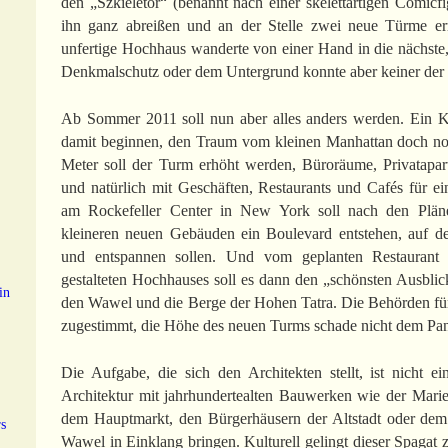
den „Szkieletor“ (benannt nach einer skelettartigen Comic
ihn ganz abreißen und an der Stelle zwei neue Türme err
unfertige Hochhaus wanderte von einer Hand in die nächst
Denkmalschutz oder dem Untergrund konnte aber keiner der 
Ab Sommer 2011 soll nun aber alles anders werden. Ein Kr
damit beginnen, den Traum vom kleinen Manhattan doch no
Meter soll der Turm erhöht werden, Büroräume, Privatapar
und natürlich mit Geschäften, Restaurants und Cafés für 
am Rockefeller Center in New York soll nach den Plän
kleineren neuen Gebäuden ein Boulevard entstehen, auf de
und entspannen sollen. Und vom geplanten Restaurant
gestalteten Hochhauses soll es dann den „schönsten Ausblick
in
den Wawel und die Berge der Hohen Tatra. Die Behörden fü
zugestimmt, die Höhe des neuen Turms schade nicht dem Pan
Die Aufgabe, die sich den Architekten stellt, ist nicht e
Architektur mit jahrhundertealten Bauwerken wie der Mari
dem Hauptmarkt, den Bürgerhäusern der Altstadt oder de
Wawel in Einklang bringen. Kulturell gelingt dieser Spagat