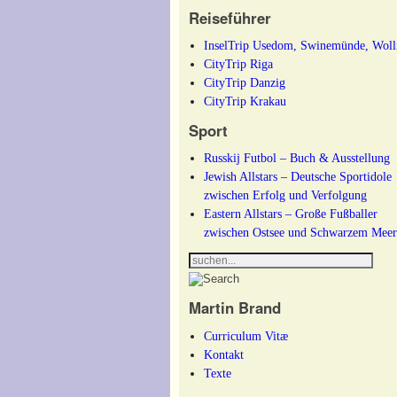
Reiseführer
InselTrip Usedom, Swinemünde, Woll
CityTrip Riga
CityTrip Danzig
CityTrip Krakau
Sport
Russkij Futbol – Buch & Ausstellung
Jewish Allstars – Deutsche Sportidole
zwischen Erfolg und Verfolgung
Eastern Allstars – Große Fußballer
zwischen Ostsee und Schwarzem Mee
Martin Brand
Curriculum Vitæ
Kontakt
Texte