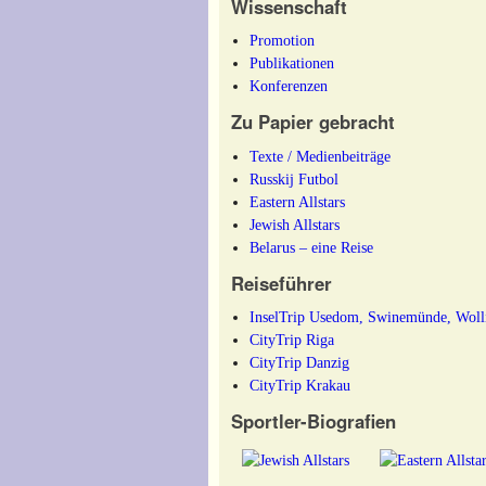
Wissenschaft
Promotion
Publikationen
Konferenzen
Zu Papier gebracht
Texte / Medienbeiträge
Russkij Futbol
Eastern Allstars
Jewish Allstars
Belarus – eine Reise
Reiseführer
InselTrip Usedom, Swinemünde, Woll
CityTrip Riga
CityTrip Danzig
CityTrip Krakau
Sportler-Biografien