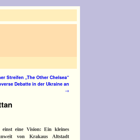
er Streifen „The Other Chelsea“
overse Debatte in der Ukraine an
→
ttan
einst eine Vision: Ein kleines
unweit von Krakaus Altstadt