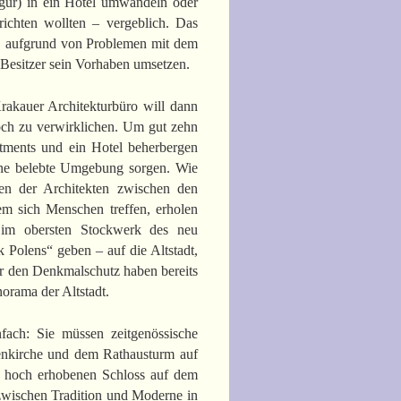
figur) in ein Hotel umwandeln oder
ichten wollten – vergeblich. Das
e, aufgrund von Problemen mit dem
Besitzer sein Vorhaben umsetzen.
akauer Architekturbüro will dann
ch zu verwirklichen. Um gut zehn
tments und ein Hotel beherbergen
eine belebte Umgebung sorgen. Wie
en der Architekten zwischen den
m sich Menschen treffen, erholen
 im obersten Stockwerk des neu
 Polens“ geben – auf die Altstadt,
r den Denkmalschutz haben bereits
orama der Altstadt.
infach: Sie müssen zeitgenössische
enkirche und dem Rathausturm auf
m hoch erhobenen Schloss auf dem
 zwischen Tradition und Moderne in