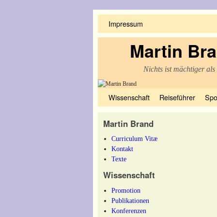
Impressum
Martin Br
Nichts ist mächtiger als
Zum Inhalt wechseln
Zum sekundären Inhalt wechseln
Wissenschaft
Reiseführer
Spo
Martin Brand
Curriculum Vitæ
Kontakt
Texte
Wissenschaft
Promotion
Publikationen
Konferenzen