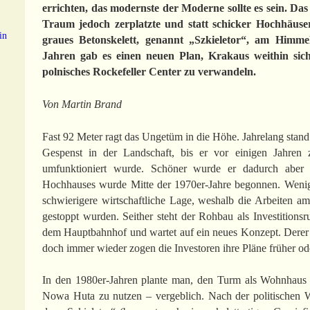
errichten, das modernste der Mo­derne sollte es sein. Da
Traum jedoch zerplatzte und statt schicker Hoch­häuser
in
graues Betonskelett, genannt „Szkieletor“, am Himm
Jahren gab es einen neuen Plan, Krakaus weithin sich
polnisches Rockefeller Center zu ver­wandeln.
Von Martin Brand
Fast 92 Meter ragt das Ungetüm in die Höhe. Jahrelang stand 
Gespenst in der Landschaft, bis er vor einigen Jahren 
umfunktioniert wurde. Schöner wurde er dadurch aber 
r
Hochhauses wurde Mitte der 1970er-Jahre begonnen. Wenig 
schwierigere wirtschaftliche Lage, weshalb die Arbeiten 
gestoppt wurden. Seither steht der Rohbau als Investitionsr
dem Hauptbahnhof und wartet auf ein neues Konzept. Derer g
doch immer wieder zogen die Investoren ihre Pläne früher ode
In den 1980er-Jahren plante man, den Turm als Wohnhaus f
Nowa Huta zu nutzen – vergeblich. Nach der politischen W