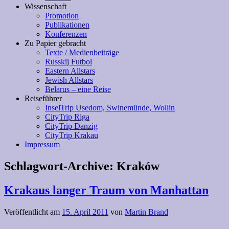
Wissenschaft
Promotion
Publikationen
Konferenzen
Zu Papier gebracht
Texte / Medienbeiträge
Russkij Futbol
Eastern Allstars
Jewish Allstars
Belarus – eine Reise
Reiseführer
InselTrip Usedom, Swinemünde, Wollin
CityTrip Riga
CityTrip Danzig
CityTrip Krakau
Impressum
Schlagwort-Archive:
Kraków
Krakaus langer Traum von Manhattan
Veröffentlicht am
15. April 2011
von
Martin Brand