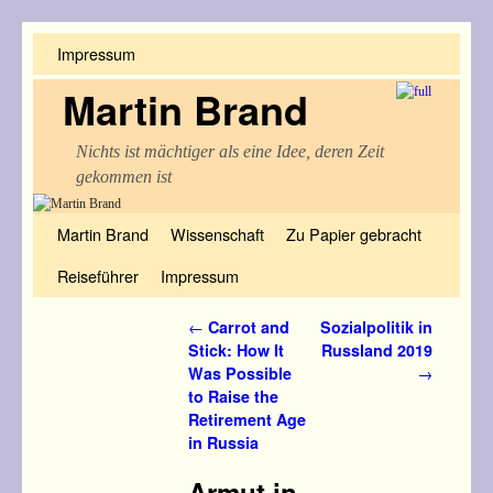
Impressum
Martin Brand
Nichts ist mächtiger als eine Idee, deren Zeit
gekommen ist
Zum Inhalt wechseln
Zum sekundären Inhalt wechseln
Martin Brand
Wissenschaft
Zu Papier gebracht
Reiseführer
Impressum
Artikelnavigation
←
Carrot and
Sozialpolitik in
Stick: How It
Russland 2019
Was Possible
→
to Raise the
Retirement Age
in Russia
Armut in