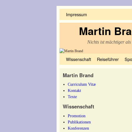
Impressum
Martin Br
Nichts ist mächtiger als
Zum Inhalt wechseln
Zum sekundären Inhalt wechseln
Wissenschaft
Reiseführer
Spo
Martin Brand
Curriculum Vitæ
Kontakt
Texte
Wissenschaft
Promotion
Publikationen
Konferenzen