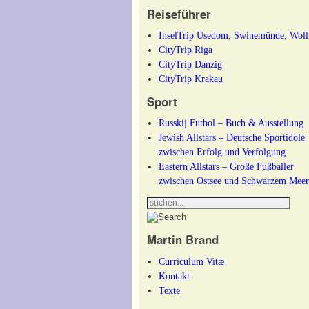
Reiseführer
InselTrip Usedom, Swinemünde, Woll
CityTrip Riga
CityTrip Danzig
CityTrip Krakau
Sport
Russkij Futbol – Buch & Ausstellung
Jewish Allstars – Deutsche Sportidole
zwischen Erfolg und Verfolgung
Eastern Allstars – Große Fußballer
zwischen Ostsee und Schwarzem Mee
Martin Brand
Curriculum Vitæ
Kontakt
Texte