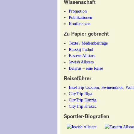
Wissenschaft
Promotion
Publikationen
Konferenzen
Zu Papier gebracht
Texte / Medienbeiträge
Russkij Futbol
Eastern Allstars
Jewish Allstars
Belarus – eine Reise
Reiseführer
InselTrip Usedom, Swinemünde, Woll
CityTrip Riga
CityTrip Danzig
CityTrip Krakau
Sportler-Biografien