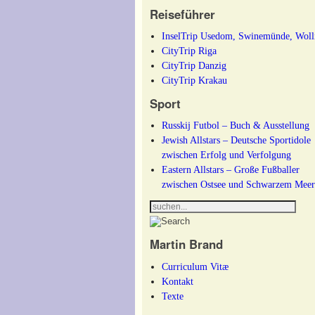
Reiseführer
InselTrip Usedom, Swinemünde, Woll
CityTrip Riga
CityTrip Danzig
CityTrip Krakau
Sport
Russkij Futbol – Buch & Ausstellung
Jewish Allstars – Deutsche Sportidole
zwischen Erfolg und Verfolgung
Eastern Allstars – Große Fußballer
zwischen Ostsee und Schwarzem Mee
Martin Brand
Curriculum Vitæ
Kontakt
Texte