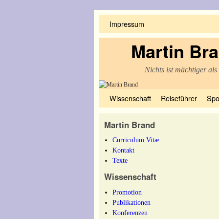
Impressum
Martin Br
Nichts ist mächtiger als
Zum Inhalt wechseln
Zum sekundären Inhalt wechseln
Wissenschaft
Reiseführer
Spo
Martin Brand
Curriculum Vitæ
Kontakt
Texte
Wissenschaft
Promotion
Publikationen
Konferenzen