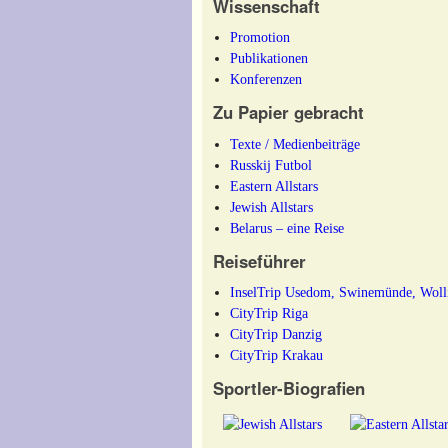
Wissenschaft
Promotion
Publikationen
Konferenzen
Zu Papier gebracht
Texte / Medienbeiträge
Russkij Futbol
Eastern Allstars
Jewish Allstars
Belarus – eine Reise
Reiseführer
InselTrip Usedom, Swinemünde, Woll
CityTrip Riga
CityTrip Danzig
CityTrip Krakau
Sportler-Biografien