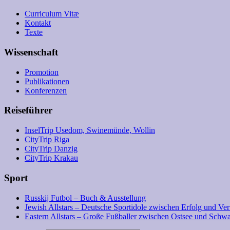
Curriculum Vitæ
Kontakt
Texte
Wissenschaft
Promotion
Publikationen
Konferenzen
Reiseführer
InselTrip Usedom, Swinemünde, Wollin
CityTrip Riga
CityTrip Danzig
CityTrip Krakau
Sport
Russkij Futbol – Buch & Ausstellung
Jewish Allstars – Deutsche Sportidole zwischen Erfolg und Ve
Eastern Allstars – Große Fußballer zwischen Ostsee und Sch