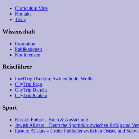
Curriculum Vitæ
Kontakt
Texte
Wissenschaft
Promotion
Publikationen
Konferenzen
Reiseführer
InselTrip Usedom, Swinemünde, Wollin
CityTrip Riga
CityTrip Danzig
CityTrip Krakau
Sport
Russkij Futbol – Buch & Ausstellung
Jewish Allstars – Deutsche Sportidole zwischen Erfolg und Ve
Eastern Allstars – Große Fußballer zwischen Ostsee und Sch