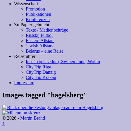
Wissenschaft
Promotion
Publikationen
Konferenzen
Zu Papier gebracht
Texte / Medienbeiträge
Russkij Futbol
Eastern Allstars
Jewish Allstars
Belarus – eine Reise
Reiseführer
InselTrip Usedom, Swinemünde, Wollin
CityTrip Riga
CityTrip Danzig
CityTrip Krakau
Impressum
Images tagged "hagelsberg"
© 2026 -
Martin Brand
↑